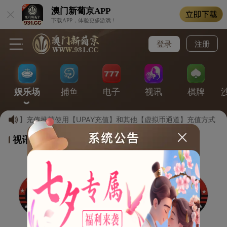
澳门新葡京
APP
下载APP，体验更多游戏！
登录
注册
娱乐场
捕鱼
电子
视讯
棋牌
1.cc】充值推荐使用【UPAY充值】和其他【虚拟币通道】充值方式！
视讯游戏